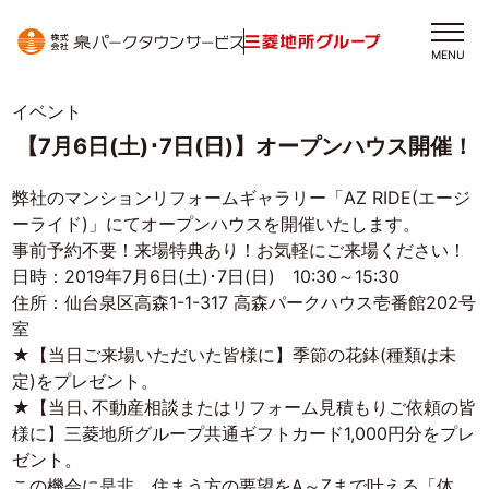
MENU
イベント
【7月6日(土)･7日(日)】オープンハウス開催！
弊社のマンションリフォームギャラリー「AZ RIDE(エージ
ーライド)」にてオープンハウスを開催いたします。
事前予約不要！来場特典あり！お気軽にご来場ください！
日時：
2019
年
7
月
6
日
(
土
)･
7
日
(
日
)
10:30
～
15:30
住所：仙台泉区高森1-1-317 高森パークハウス壱番館
202
号
室
★【当日ご来場いただいた皆様に】季節の花鉢
(
種類は未
定
)
をプレゼント。
★【当日､不動産相談またはリフォーム見積もりご依頼の皆
様に】三菱地所
グループ
共通ギフトカード
1,000
円分をプレ
ゼント。
この機会に是非、住まう方の要望をA～Zまで叶える「体