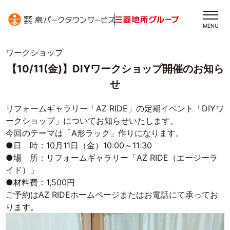
MENU
ワークショップ
【10/11(金)】DIYワークショップ開催のお知ら
せ
リフォームギャラリー「
AZ RIDE
」の定期イベント「
DIY
ワ
ークショップ」について
お知らせいたします。
今回のテーマは「A形ラック
」作りになります。
●日 時：
10
月11
日（金）10:00～11:30
●場 所：リフォームギャラリー「
AZ RIDE
（エージーラ
イド）」
●材料費：
1,500
円
ご予約は
AZ RIDEホームページ
またはお電話にて承ってお
ります。